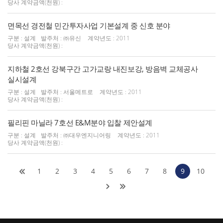
당사 계약금액(천원) :
면목선 경전철 민간투자사업 기본설계 중 신호 분야
구분 : 설계
발주처 : ㈜유신
계약년도 : 2011
당사 계약금액(천원) :
지하철 2호선 강북구간 고가교랑 내진보강, 방음벽 교체공사
실시설계
구분 : 설계
발주처 : 서울메트로
계약년도 : 2011
당사 계약금액(천원) :
필리핀 마닐라 7호선 E&M분야 입찰 제안설계
구분 : 설계
발주처 : ㈜대우엔지니어링
계약년도 : 2011
당사 계약금액(천원) :
1
2
3
4
5
6
7
8
9
10