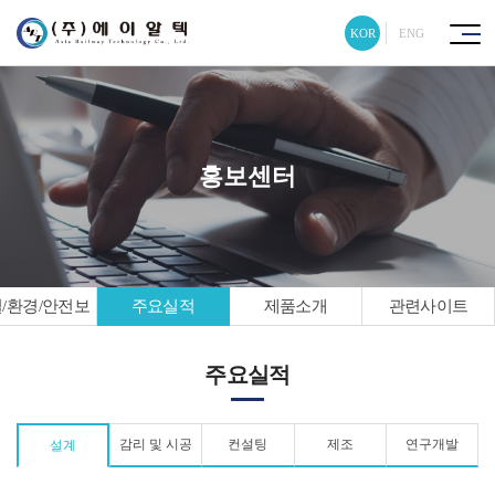
KOR
ENG
홍보센터
/환경/안전보
주요실적
제품소개
관련사이트
건 방침
주요실적
감리 및 시공
컨설팅
제조
연구개발
설계